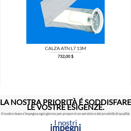

CALZA ATN L7 13M
Prezzo
732,00 $
LA NOSTRA PRIORITÀ É SODDISFAR
LE VOSTRE ESIGENZE.
Il nostro team s’impegna ogni giorno per proporvi un servizio e dei prodotti di qualità.
I nostri
impegni