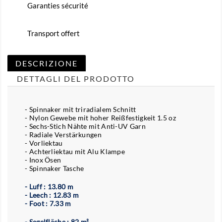
Garanties sécurité
Transport offert
DESCRIZIONE
DETTAGLI DEL PRODOTTO
- Spinnaker mit triradialem Schnitt
- Nylon Gewebe mit hoher Reißfestigkeit 1.5 oz
- Sechs-Stich Nähte mit Anti-UV Garn
- Radiale Verstärkungen
- Vorliektau
- Achterliektau mit Alu Klampe
- Inox Ösen
- Spinnaker Tasche
- Luff : 13.80 m
- Leech : 12.83 m
- Foot : 7.33 m
- Segelfläche : 82 m²