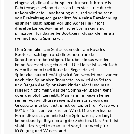
eingesetzt, die auf sehr spitzen Kursen fuhren. Als
Fahrtensegel zeichnet er sich in erster Linie durch
unkomplizierte Handhabung aus, und wird so sehr
von Freizeitseglern geschätzt. Wie seine Bezeichnung
es ahnen lässt, haben Vor und Achterliek nicht
dieselbe Länge. Asymmetrische Spinnaker sind
prinzipiell für das selbe Boot geringfügig kleiner als
symmetrische Spinnaker.
Den Spinnaker am Seil aussen oder am Bug des
Bootes anschlagen und die Schoten an den
Schothörnern befestigen. Darüberhinaus werden
keine Accessoires gebraucht. Die Halse ist so einfach
wie mit einem traditionellen Segel, da kein
Spinnakerbaum benötigt wird. Verwendet man zudem
noch eine Spinnaker Trompete, so wird das Setzen
und Bergen des Spinnakers kinderleicht und man
riskiert nicht mehr, das der Spinnaker „baden geht“
oder der Stoff zerreißt. Man kann hingegen keine
reinen Vorwindkurse segeln, da er sonst von dem
Grossegel maskiert ist. Er ist konzipiert für Kurse von
80° bis 155°zum wirklichen Wind. Die spezifische
Form dieses asymmetrischen Spinnakers, verlangt
keine ständige Regulierung der Schoten. Das Profil ist
stabil, das Segel tolerant und sorgt nur wenig für
Krängung und Widerstand.