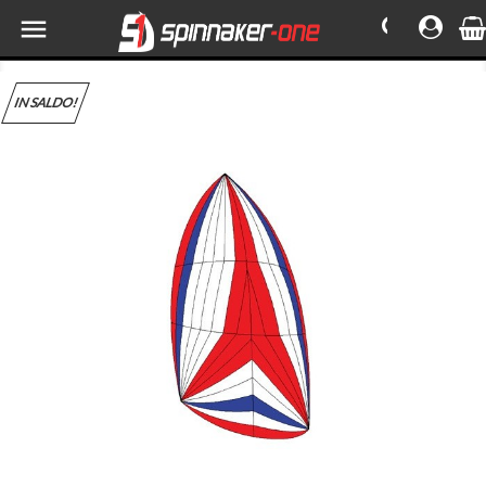

IN SALDO!