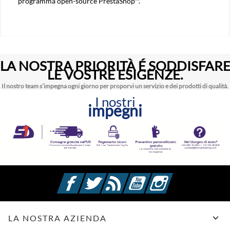
programma open-source PrestaShop™.
LA NOSTRA PRIORITÀ É SODDISFAR
LE VOSTRE ESIGENZE.
Il nostro team s’impegna ogni giorno per proporvi un servizio e dei prodotti di qualità.
I nostri
impegni
Facebook
Twitter
Rss
YouTube
Instagram

LA NOSTRA AZIENDA