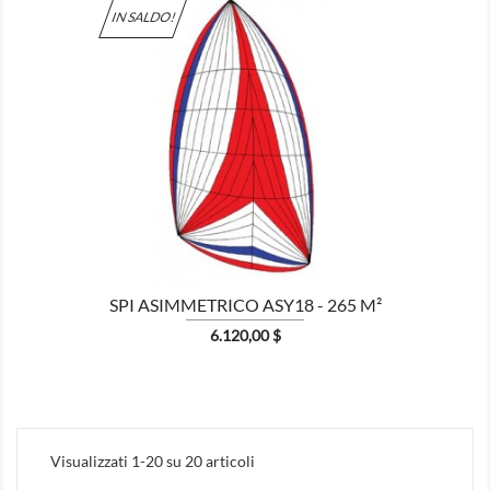
IN SALDO!

MOSTRA
SPI ASIMMETRICO ASY18 - 265 M²
Prezzo
6.120,00 $
Visualizzati 1-20 su 20 articoli