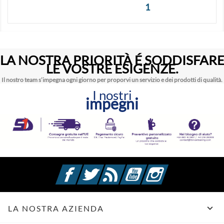
1
LA NOSTRA PRIORITÀ É SODDISFAR
LE VOSTRE ESIGENZE.
Il nostro team s’impegna ogni giorno per proporvi un servizio e dei prodotti di qualità.
I nostri
impegni
Facebook
Twitter
Rss
YouTube
Instagram

LA NOSTRA AZIENDA