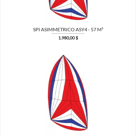
SPI ASIMMETRICO ASY4 - 57 M²
Prezzo
1.980,00 $

MOSTRA