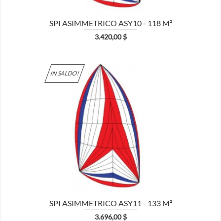
SPI ASIMMETRICO ASY10 - 118 M²
Prezzo
3.420,00 $
IN SALDO!

MOSTRA
SPI ASIMMETRICO ASY11 - 133 M²
Prezzo
3.696,00 $