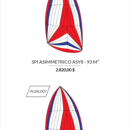

MOSTRA
SPI ASIMMETRICO ASY8 - 93 M²
Prezzo
2.820,00 $
IN SALDO!

MOSTRA