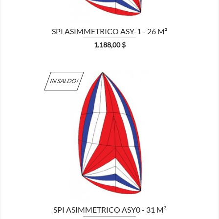
SPI ASIMMETRICO ASY-1 - 26 M²
Prezzo
1.188,00 $
IN SALDO!

MOSTRA
SPI ASIMMETRICO ASY0 - 31 M²