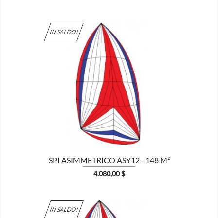
IN SALDO!

MOSTRA
SPI ASIMMETRICO ASY12 - 148 M²
Prezzo
4.080,00 $
IN SALDO!