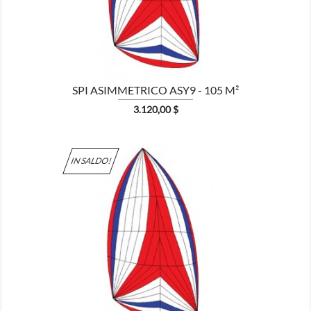
SPI ASIMMETRICO ASY9 - 105 M²
Prezzo
3.120,00 $
IN SALDO!

MOSTRA