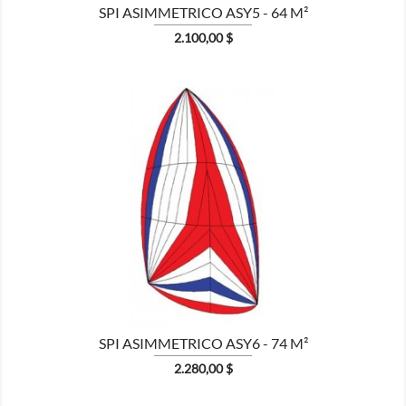
SPI ASIMMETRICO ASY5 - 64 M²
Prezzo
2.100,00 $

MOSTRA
SPI ASIMMETRICO ASY6 - 74 M²
Prezzo
2.280,00 $