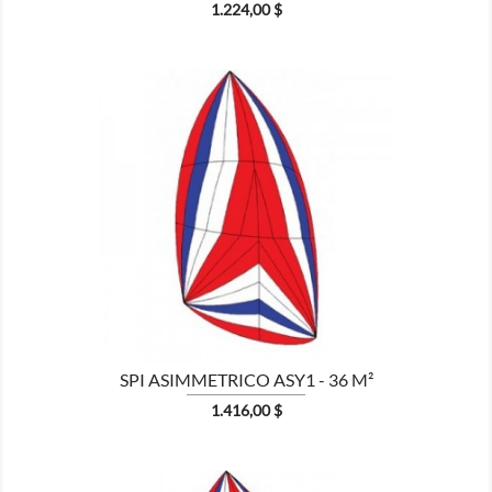
Prezzo
1.224,00 $

MOSTRA
SPI ASIMMETRICO ASY1 - 36 M²
Prezzo
1.416,00 $