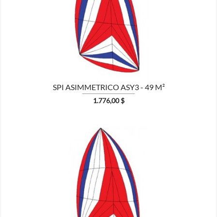

MOSTRA
SPI ASIMMETRICO ASY3 - 49 M²
Prezzo
1.776,00 $

MOSTRA