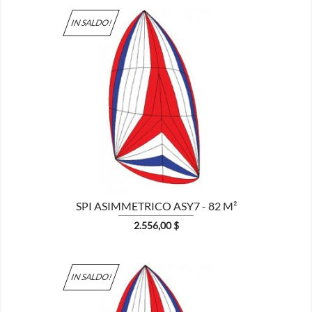
IN SALDO!

MOSTRA
SPI ASIMMETRICO ASY7 - 82 M²
Prezzo
2.556,00 $
IN SALDO!