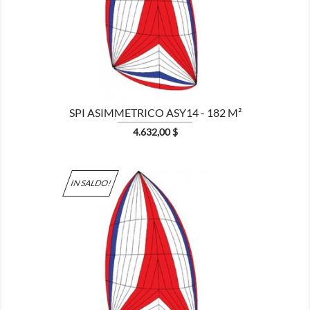

MOSTRA
SPI ASIMMETRICO ASY14 - 182 M²
Prezzo
4.632,00 $
IN SALDO!

MOSTRA