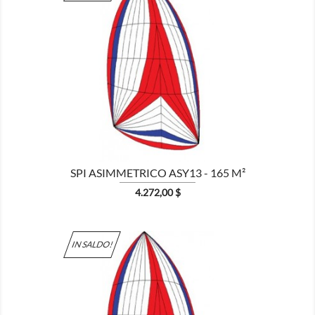

MOSTRA
SPI ASIMMETRICO ASY13 - 165 M²
Prezzo
4.272,00 $
IN SALDO!