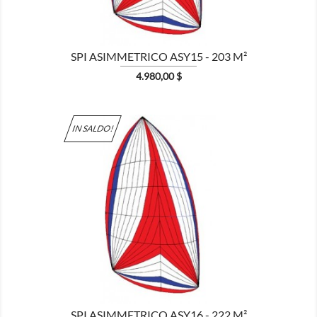
SPI ASIMMETRICO ASY15 - 203 M²
Prezzo
4.980,00 $
IN SALDO!

MOSTRA
SPI ASIMMETRICO ASY16 - 222 M²