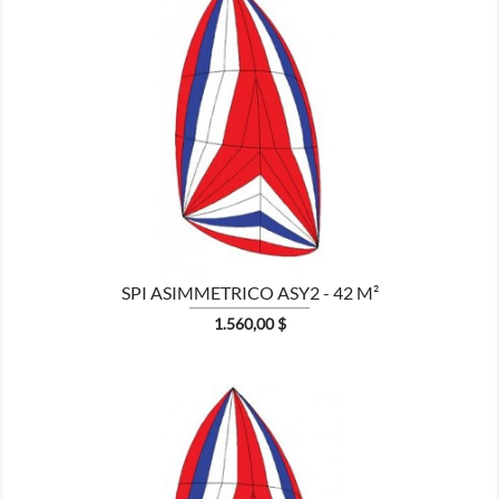

MOSTRA
SPI ASIMMETRICO ASY2 - 42 M²
Prezzo
1.560,00 $