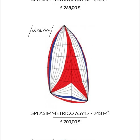
Prezzo
5.268,00 $
IN SALDO!

MOSTRA
SPI ASIMMETRICO ASY17 - 243 M²
Prezzo
5.700,00 $