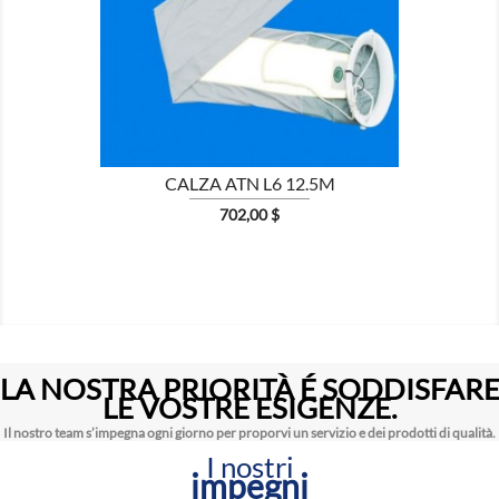

CALZA ATN L6 12.5M
Prezzo
702,00 $
LA NOSTRA PRIORITÀ É SODDISFAR
LE VOSTRE ESIGENZE.
Il nostro team s’impegna ogni giorno per proporvi un servizio e dei prodotti di qualità.
I nostri
impegni