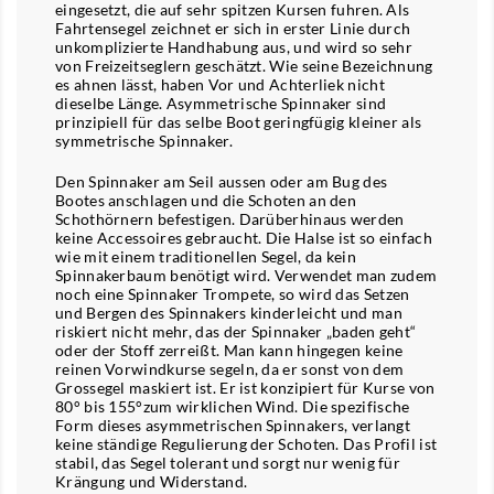
eingesetzt, die auf sehr spitzen Kursen fuhren. Als
Fahrtensegel zeichnet er sich in erster Linie durch
unkomplizierte Handhabung aus, und wird so sehr
von Freizeitseglern geschätzt. Wie seine Bezeichnung
es ahnen lässt, haben Vor und Achterliek nicht
dieselbe Länge. Asymmetrische Spinnaker sind
prinzipiell für das selbe Boot geringfügig kleiner als
symmetrische Spinnaker.
Den Spinnaker am Seil aussen oder am Bug des
Bootes anschlagen und die Schoten an den
Schothörnern befestigen. Darüberhinaus werden
keine Accessoires gebraucht. Die Halse ist so einfach
wie mit einem traditionellen Segel, da kein
Spinnakerbaum benötigt wird. Verwendet man zudem
noch eine Spinnaker Trompete, so wird das Setzen
und Bergen des Spinnakers kinderleicht und man
riskiert nicht mehr, das der Spinnaker „baden geht“
oder der Stoff zerreißt. Man kann hingegen keine
reinen Vorwindkurse segeln, da er sonst von dem
Grossegel maskiert ist. Er ist konzipiert für Kurse von
80° bis 155°zum wirklichen Wind. Die spezifische
Form dieses asymmetrischen Spinnakers, verlangt
keine ständige Regulierung der Schoten. Das Profil ist
stabil, das Segel tolerant und sorgt nur wenig für
Krängung und Widerstand.