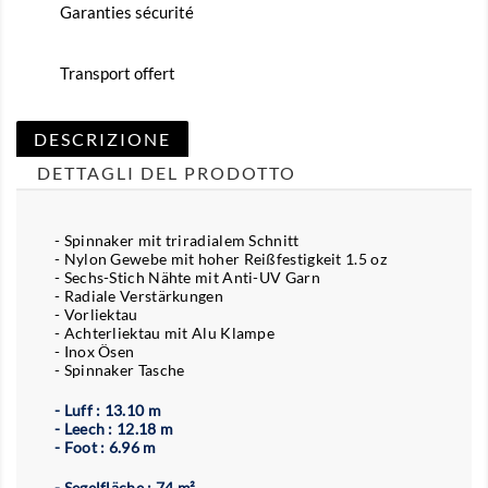
Garanties sécurité
Transport offert
DESCRIZIONE
DETTAGLI DEL PRODOTTO
- Spinnaker mit triradialem Schnitt
- Nylon Gewebe mit hoher Reißfestigkeit 1.5 oz
- Sechs-Stich Nähte mit Anti-UV Garn
- Radiale Verstärkungen
- Vorliektau
- Achterliektau mit Alu Klampe
- Inox Ösen
- Spinnaker Tasche
- Luff : 13.10 m
- Leech : 12.18 m
- Foot : 6.96 m
- Segelfläche : 74 m²