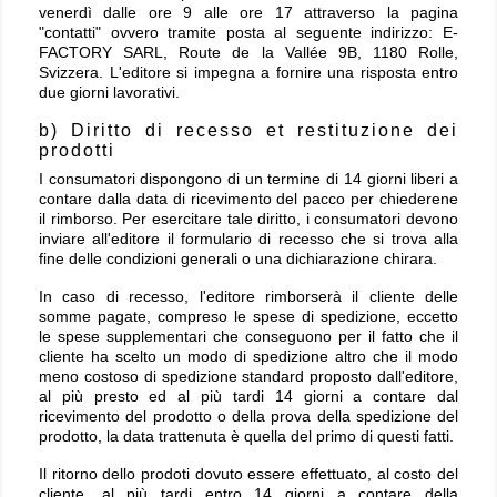
venerdì dalle ore 9 alle ore 17 attraverso la pagina
"contatti" ovvero tramite posta al seguente indirizzo: E-
FACTORY SARL, Route de la Vallée 9B, 1180 Rolle,
Svizzera. L'editore si impegna a fornire una risposta entro
due giorni lavorativi.
b) Diritto di recesso et restituzione dei
prodotti
I consumatori dispongono di un termine di 14 giorni liberi a
contare dalla data di ricevimento del pacco per chiederene
il rimborso. Per esercitare tale diritto, i consumatori devono
inviare all'editore il formulario di recesso che si trova alla
fine delle condizioni generali o una dichiarazione chirara.
In caso di recesso, l'editore rimborserà il cliente delle
somme pagate, compreso le spese di spedizione, eccetto
le spese supplementari che conseguono per il fatto che il
cliente ha scelto un modo di spedizione altro che il modo
meno costoso di spedizione standard proposto dall'editore,
al più presto ed al più tardi 14 giorni a contare dal
ricevimento del prodotto o della prova della spedizione del
prodotto, la data trattenuta è quella del primo di questi fatti.
Il ritorno dello prodoti dovuto essere effettuato, al costo del
cliente, al più tardi entro 14 giorni a contare della