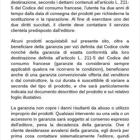
destinazione, secondo i dettami contenuti all’articolo L. 211-
5 del Codice del consumo francese, l’utente ha due anni di
tempo dalla data di consegna dei prodotti per richiederne la
sostituzione o la riparazione. Al fine di esercitare uno dei
due diritti succitati, il cliente deve contattare il servizio
clientela predisposto dall’editore.
Alcuni prodotti acquistabili sul presente sito, oltre a
beneficiare della garanzia per vizi definita dal Codice civile
nonché della garanzia di esatta conformità alla loro
destinazione definita all’articolo L. 211-5 del Codice del
consumo francese (garanzie da considerarsi sempre
applicabili qualora ne ricorrano le condizioni), beneficiano
anche di una garanzia convenzionale offerta dal venditore
o dal construttore, la cui durata è suscettibile di variare a
seconda del tipo di prodotto, e che sarà particolamente
indicata sul documento descrittivo del prodotto e sul relativo
foglio illustativo.
La garanzia non copre i danni risultanti da abuso o utilizzo
improprio dei prodotti. Qualsiasi intervento su una vela o un
accessorio in garanzia sarà soggetto al consenso espresso
dell'editore, pena la decadenza della garanzia. Ove il
cliente desiderasse avvalersi della garanzia, egli dovrà per
prima cosa contattare sistematicamente l'editore, quindi