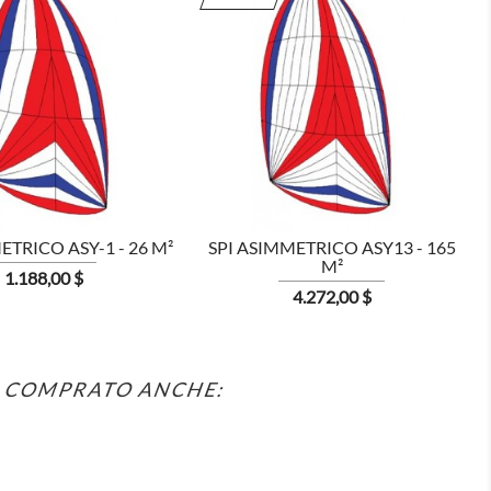


ETRICO ASY-1 - 26 M²
SPI ASIMMETRICO ASY13 - 165
M²
Prezzo
1.188,00 $
Prezzo
4.272,00 $
O COMPRATO ANCHE: