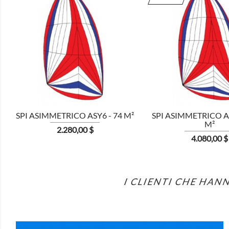


SPI ASIMMETRICO ASY6 - 74 M²
SPI ASIMMETRICO AS
M²
Prezzo
2.280,00 $
Prezzo
4.080,00 $
I CLIENTI CHE HA