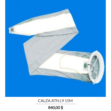

CALZA ATN L9 15M
Prezzo
840,00 $