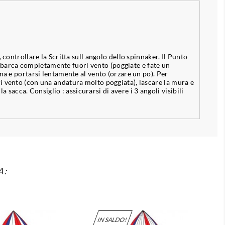
controllare la Scritta sull angolo dello spinnaker. Il Punto
 la barca completamente fuori vento (poggiate e fate un
na e portarsi lentamente al vento (orzare un po). Per
ri vento (con una andatura molto poggiata), lascare la mura e
a sacca. Consiglio : assicurarsi di avere i 3 angoli visibili
A:
IN SALDO!