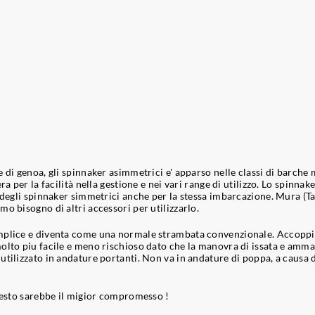
 di genoa, gli spinnaker asimmetrici e' apparso nelle classi di barche
a per la facilità nella gestione e nei vari range di utilizzo. Lo spinna
 degli spinnaker simmetrici anche per la stessa imbarcazione. Mura (Ta
o bisogno di altri accessori per utilizzarlo.
mplice e diventa come una normale strambata convenzionale. Accoppia
olto piu facile e meno rischioso dato che la manovra di issata e ammai
ilizzato in andature portanti. Non va in andature di poppa, a causa del
questo sarebbe il migior compromesso !