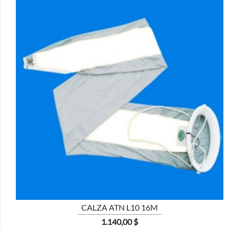

CALZA ATN L10 16M
Prezzo
1.140,00 $