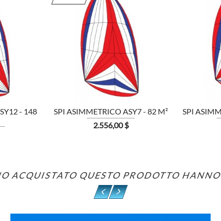

Y12 - 148
SPI ASIMMETRICO ASY7 - 82 M²
SPI ASIMM
Prezzo
2.556,00 $
NNO ACQUISTATO QUESTO PRODOTTO HANN