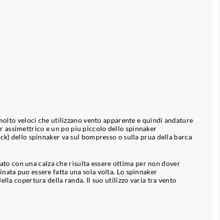
 molto veloci che utilizzano vento apparente e quindi andature
ker assimettrico e un po piu piccolo dello spinnaker
ck) dello spinnaker va sul bompresso o sulla prua della barca
to con una calza che risulta essere ottima per non dover
nata puo essere fatta una sola volta. Lo spinnaker
la copertura della randa. Il suo utilizzo varia tra vento