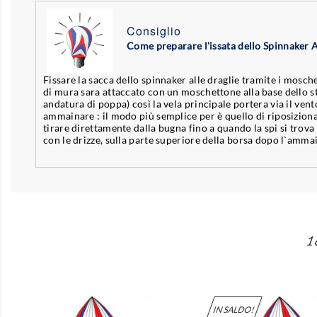
Consiglio
Come preparare l'issata dello Spinnaker 
Fissare la sacca dello spinnaker alle draglie tramite i mosche
di mura sara attaccato con un moschettone alla base dello stra
andatura di poppa) così la vela principale portera via il ven
ammainare : il modo più semplice per è quello di riposiziona
tirare direttamente dalla bugna fino a quando la spi si trova d
con le drizze, sulla parte superiore della borsa dopo l`ammai
1
IN SALDO!