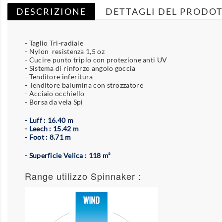
DESCRIZIONE
DETTAGLI DEL PRODO
- Taglio Tri-radiale
- Nylon resistenza 1,5 oz
- Cucire punto triplo con protezione anti UV
- Sistema di rinforzo angolo goccia
- Tenditore inferitura
- Tenditore balumina con strozzatore
- Acciaio occhiello
- Borsa da vela Spi
- Luff : 16.40 m
- Leech : 15.42 m
- Foot : 8.71 m
- Superficie Velica : 118 m²
Range utilizzo Spinnaker :