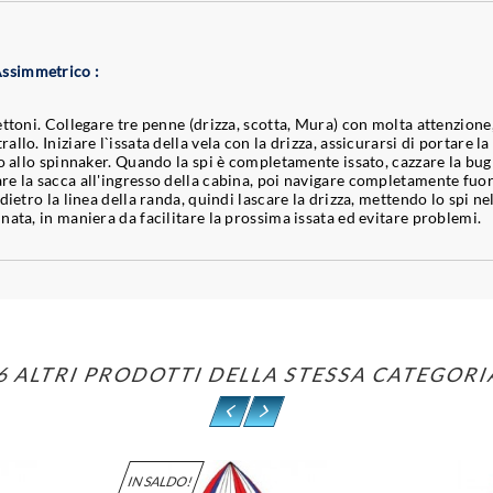
Assimmetrico :
ttoni. Collegare tre penne (drizza, scotta, Mura) con molta attenzione, 
llo. Iniziare l`issata della vela con la drizza, assicurarsi di portare
to allo spinnaker. Quando la spi è completamente issato, cazzare la bug
re la sacca all'ingresso della cabina, poi navigare completamente fuo
ietro la linea della randa, quindi lascare la drizza, mettendo lo spi nell
nata, in maniera da facilitare la prossima issata ed evitare problemi.
6 ALTRI PRODOTTI DELLA STESSA CATEGORI
IN SALDO!