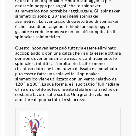
Questo tipo di spinnaker è molto vantaggioso per
andare in poppa per angoli che lo spinnaker
asimmetrico non potrebbe raggiungere. Gli spinnaker
simmetrici sono piu grandi delgi spinnaker
assimetrici. Lo svantaggio di questo tipo di spinnaker
è che l'uso di un tangone richiede un equipaggio
grande e rende le manovre un po 'più complicate di
spinnaker asimmetrico.
Questo inconveniente può tuttavia essere eliminato
accoppiandolo con una calza che risulta essere ottima
per non dover ammainare e issare continuamente lo
spinnaker, infatti sarà molto piu facile e meno
rischioso dato che la manovra di issata e ammainata
puo essere fatta una sola volta. Il spinnaker
simmetrico viene utilizzato con un vento relativo da
120 ° a 180 °. La sua forma, e il suo taglio "full radiale"
offre un profilo notevolmente stabile e non richie un
costante lavoro sulle scotte. Una grande vela per
andature di poppa fatte in sicurezza.