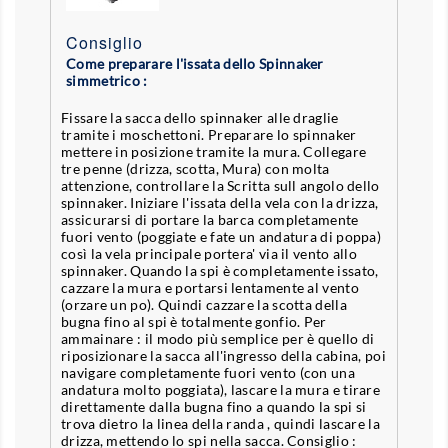
Consiglio
Come preparare l'issata dello Spinnaker
simmetrico :
Fissare la sacca dello spinnaker alle draglie
tramite i moschettoni. Preparare lo spinnaker
mettere in posizione tramite la mura. Collegare
tre penne (drizza, scotta, Mura) con molta
attenzione, controllare la Scritta sull angolo dello
spinnaker. Iniziare l'issata della vela con la drizza,
assicurarsi di portare la barca completamente
fuori vento (poggiate e fate un andatura di poppa)
così la vela principale portera' via il vento allo
spinnaker. Quando la spi è completamente issato,
cazzare la mura e portarsi lentamente al vento
(orzare un po). Quindi cazzare la scotta della
bugna fino al spi è totalmente gonfio. Per
ammainare : il modo più semplice per è quello di
riposizionare la sacca all'ingresso della cabina, poi
navigare completamente fuori vento (con una
andatura molto poggiata), lascare la mura e tirare
direttamente dalla bugna fino a quando la spi si
trova dietro la linea della randa , quindi lascare la
drizza, mettendo lo spi nella sacca. Consiglio :