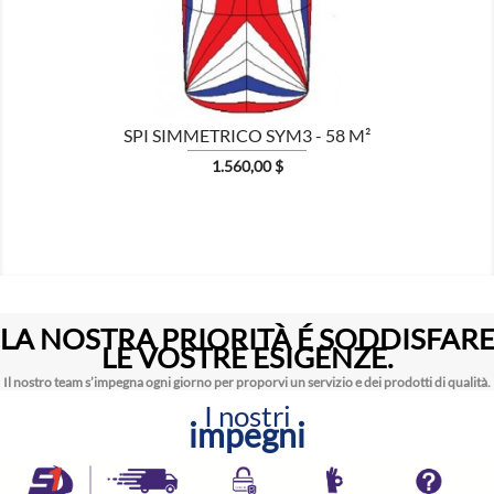
SPI SIMMETRICO SYM3 - 58 M²
Prezzo
1.560,00 $
LA NOSTRA PRIORITÀ É SODDISFAR
LE VOSTRE ESIGENZE.
Il nostro team s’impegna ogni giorno per proporvi un servizio e dei prodotti di qualità.
I nostri
impegni