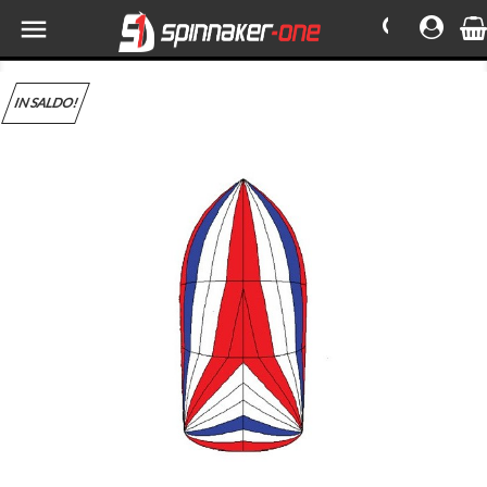

IN SALDO!