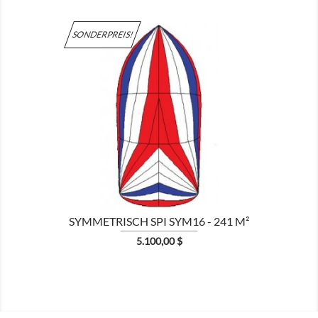
SONDERPREIS!

SYMMETRISCH SPI SYM16 - 241 M²
Preis
5.100,00 $