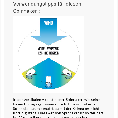
Verwendungstipps für diesen
Spinnaker :
In der vertikalen Axe ist dieser Spinnaker, wie seine
Bezeichnung sagt, symmetrisch. Er wird mit einem
Spinnakerbaum benutzt, damit der Spinnaker nicht
unruhig steht. Diese Art von Spinnaker ist vorteilhaft
bei Vorwindkursen , die ein asymmetrischer