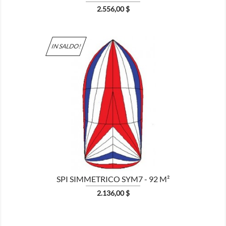
Prezzo
2.556,00 $
IN SALDO!

MOSTRA
SPI SIMMETRICO SYM7 - 92 M²
Prezzo
2.136,00 $