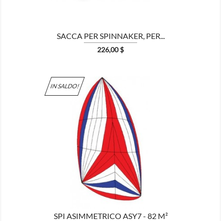
SACCA PER SPINNAKER, PER...
Prezzo
226,00 $
IN SALDO!

MOSTRA
SPI ASIMMETRICO ASY7 - 82 M²