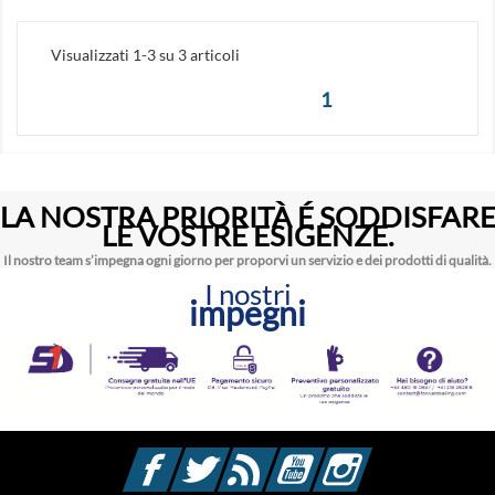
Visualizzati 1-3 su 3 articoli
1
LA NOSTRA PRIORITÀ É SODDISFAR
LE VOSTRE ESIGENZE.
Il nostro team s’impegna ogni giorno per proporvi un servizio e dei prodotti di qualità.
I nostri
impegni
Facebook
Twitter
Rss
YouTube
Instagram