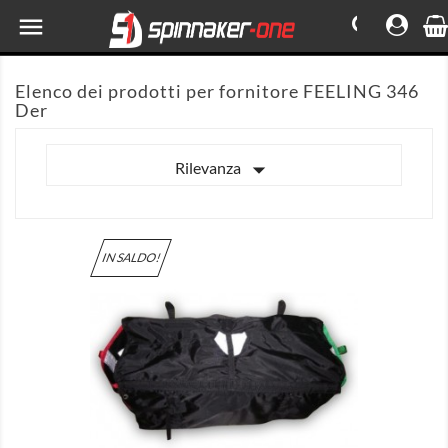

Elenco dei prodotti per fornitore FEELING 346
Der

Rilevanza
IN SALDO!

MOSTRA