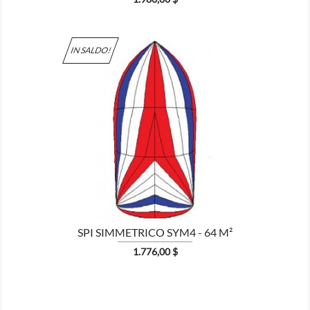
IN SALDO!

MOSTRA
SPI SIMMETRICO SYM4 - 64 M²
Prezzo
1.776,00 $