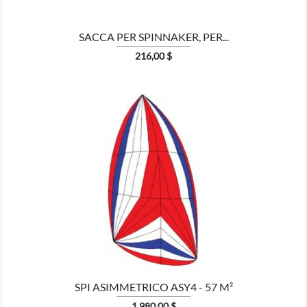
SACCA PER SPINNAKER, PER...
Prezzo
216,00 $

MOSTRA
SPI ASIMMETRICO ASY4 - 57 M²
Prezzo
1.980,00 $