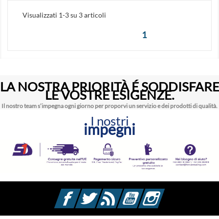
Visualizzati 1-3 su 3 articoli
1
LA NOSTRA PRIORITÀ É SODDISFAR
LE VOSTRE ESIGENZE.
Il nostro team s’impegna ogni giorno per proporvi un servizio e dei prodotti di qualità.
I nostri
impegni
Facebook
Twitter
Rss
YouTube
Instagram