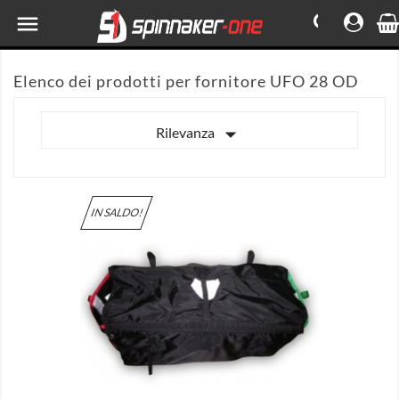

Elenco dei prodotti per fornitore UFO 28 OD

Rilevanza
IN SALDO!

MOSTRA