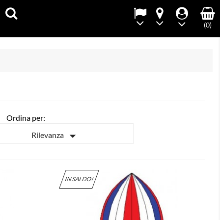
(0)
Ordina per:

Rilevanza
IN SALDO!