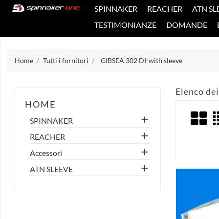
SPINNAKER
REACHER
ATN SL
TESTIMONIANZE
DOMANDE
Home
Tutti i fornitori
GIBSEA 302 DI-with sleeve
Elenco dei
HOME

SPINNAKER

REACHER

Accessori

ATN SLEEVE