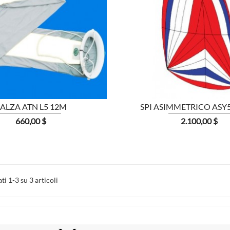


MOSTRA
ALZA ATN L5 12M
SPI ASIMMETRICO ASY5 
Prezzo
Prezzo
660,00 $
2.100,00 $
ti 1-3 su 3 articoli