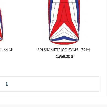

MOSTRA
- 64 M²
SPI SIMMETRICO SYM5 - 72 M²
Prezzo
1.968,00 $
1