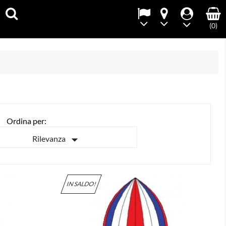
(0)
Ordina per:

Rilevanza
IN SALDO!