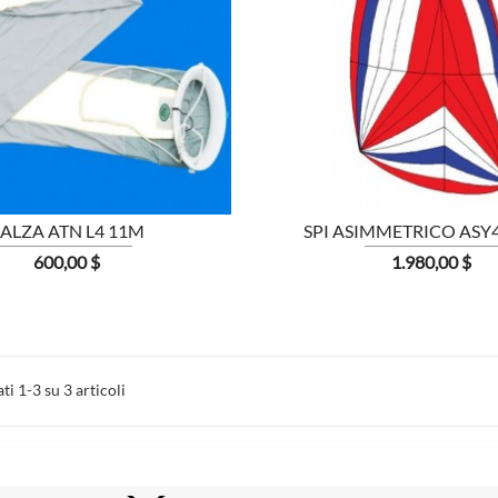


MOSTRA
ALZA ATN L4 11M
SPI ASIMMETRICO ASY4 
Prezzo
Prezzo
600,00 $
1.980,00 $
ti 1-3 su 3 articoli