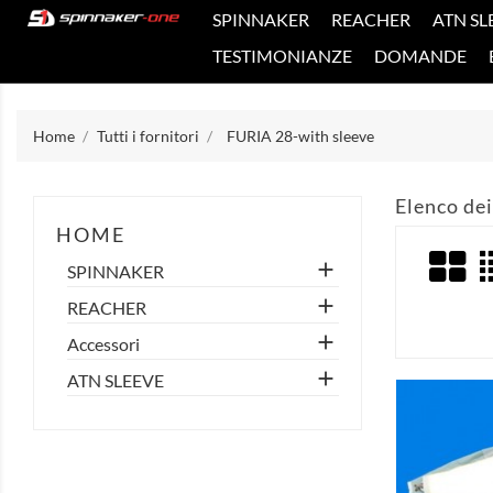
SPINNAKER
REACHER
ATN SL
TESTIMONIANZE
DOMANDE
Home
Tutti i fornitori
FURIA 28-with sleeve
Elenco dei
HOME

SPINNAKER

REACHER

Accessori

ATN SLEEVE