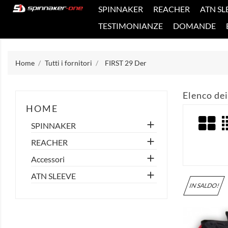
SPINNAKER
REACHER
ATN SL
TESTIMONIANZE
DOMANDE
Home
Tutti i fornitori
FIRST 29 Der
Elenco dei
HOME

SPINNAKER

REACHER

Accessori

ATN SLEEVE
IN SALDO!