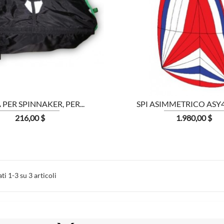


MOSTRA
PER SPINNAKER, PER...
SPI ASIMMETRICO ASY4 
Prezzo
Prezzo
216,00 $
1.980,00 $
ti 1-3 su 3 articoli