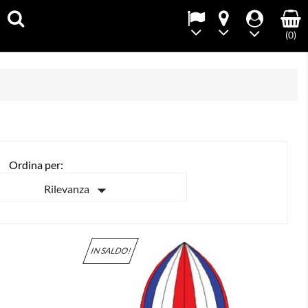
(0)
Ordina per:

Rilevanza
IN SALDO!