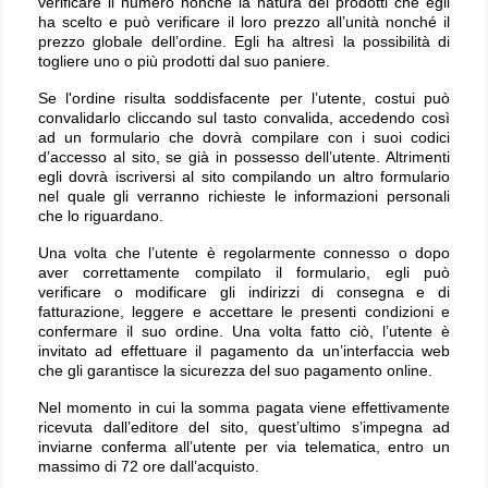
verificare il numero nonché la natura dei prodotti che egli
ha scelto e può verificare il loro prezzo all’unità nonché il
prezzo globale dell’ordine. Egli ha altresì la possibilità di
togliere uno o più prodotti dal suo paniere.
Se l'ordine risulta soddisfacente per l’utente, costui può
convalidarlo cliccando sul tasto convalida, accedendo così
ad un formulario che dovrà compilare con i suoi codici
d’accesso al sito, se già in possesso dell’utente. Altrimenti
egli dovrà iscriversi al sito compilando un altro formulario
nel quale gli verranno richieste le informazioni personali
che lo riguardano.
Una volta che l’utente è regolarmente connesso o dopo
aver correttamente compilato il formulario, egli può
verificare o modificare gli indirizzi di consegna e di
fatturazione, leggere e accettare le presenti condizioni e
confermare il suo ordine. Una volta fatto ciò, l’utente è
invitato ad effettuare il pagamento da un’interfaccia web
che gli garantisce la sicurezza del suo pagamento online.
Nel momento in cui la somma pagata viene effettivamente
ricevuta dall’editore del sito, quest’ultimo s’impegna ad
inviarne conferma all’utente per via telematica, entro un
massimo di 72 ore dall’acquisto.