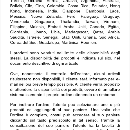
Turchia, Ucraina, Serbia, Croazia, Argentina, Australia,
Bolivia, Cile, Cina, Colombia, Costa Rica, Ecuador, Hong
Kong, Indonesia, India, Giappone, Cambogia, Laos,
Messico, Nuova Zelanda, Perù, Paraguay, Uruguay,
Venezuela, Singapore, Thailandia, Taiwan, Vietnam,
Filippine, Malesia, Emirati Araba Uniti, Canada, Egitto,
Giordania, Libano, Libia, Madagascar, Qatar, Arabia
Saudita, Israele, Senegal, Stati Uniti, Ghana, Sud Africa,
Corea del Sud, Guadalupa, Martinica, Reunion.
I prodotti sono venduti nel limite delle disponibilità degli
stessi. La disponibilità dei prodotti è indicata sul sito, nel
documento descrittivo di ogni articolo.
Ove, nonostante il controllo dell'editore, alcuni articoli
risultassero non disponibili, il cliente sarà informato per e-
mail nel più breve tempo possibile. Al cliente verrà proposto
di attendere la disponibilità dei prodotti, ovvero di annullare
sistematicamente il proprio ordine ottenendo un rimborso.
Per inoltrare l’ordine, l’utente può selezionare uno o più
prodotti ed aggiungerli al suo paniere. Una volta che
l’ordine è completo, costui può accedere al suo paniere
cliccando sul tasto predisposto in tal senso. Tramite la
consultazione del suo paniere, l’utente ha la facoltà di