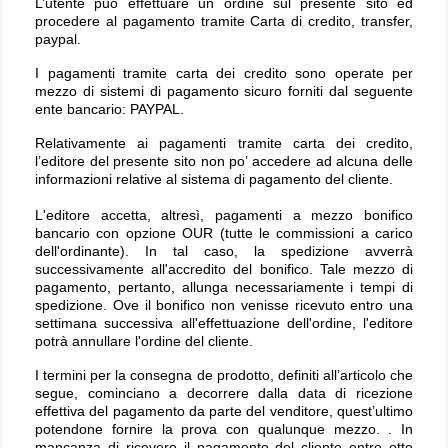
L’utente può effettuare un ordine sul presente sito ed
procedere al pagamento tramite Carta di credito, transfer,
paypal.
I pagamenti tramite carta dei credito sono operate per
mezzo di sistemi di pagamento sicuro forniti dal seguente
ente bancario: PAYPAL.
Relativamente ai pagamenti tramite carta dei credito,
l’editore del presente sito non po’ accedere ad alcuna delle
informazioni relative al sistema di pagamento del cliente.
L'editore accetta, altresì, pagamenti a mezzo bonifico
bancario con opzione OUR (tutte le commissioni a carico
dell'ordinante). In tal caso, la spedizione avverrà
successivamente all'accredito del bonifico. Tale mezzo di
pagamento, pertanto, allunga necessariamente i tempi di
spedizione. Ove il bonifico non venisse ricevuto entro una
settimana successiva all'effettuazione dell'ordine, l'editore
potrà annullare l'ordine del cliente.
I termini per la consegna de prodotto, definiti all’articolo che
segue, cominciano a decorrere dalla data di ricezione
effettiva del pagamento da parte del venditore, quest’ultimo
potendone fornire la prova con qualunque mezzo. . In
mancanza di ricevere il pagamento del cliente entro otto