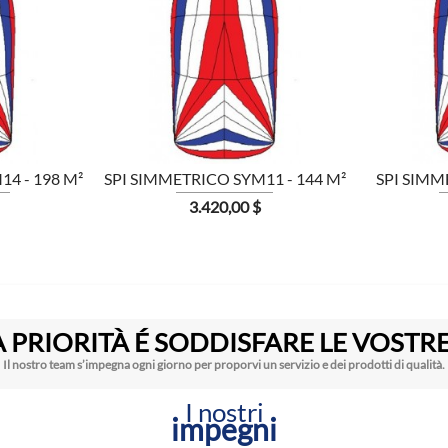

4 - 198 M²
SPI SIMMETRICO SYM11 - 144 M²
SPI SIMM
Prezzo
3.420,00 $
 PRIORITÀ É SODDISFARE LE VOSTRE
Il nostro team s’impegna ogni giorno per proporvi un servizio e dei prodotti di qualità.
I nostri
impegni