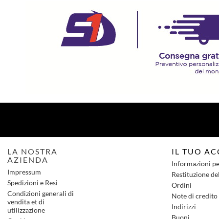
LA NOSTRA
IL TUO A
AZIENDA
Informazioni pe
Impressum
Restituzione de
Spedizioni e Resi
Ordini
Condizioni generali di
Note di credito
vendita et di
Indirizzi
utilizzazione
Buoni