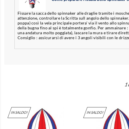
Fissare la sacca dello spinnaker alle draglie tramite i mosc
attenzione, controllare la Scritta sull angolo dello spinnaker
poppa) così la vela principale portera' via il vento allo spi
della bugna fino al spi è totalmente gonfio. Per ammainare :
una andatura molto poggiata), lascare la mura e tirare diretta
Consiglio : assicurarsi di avere i 3 angoli visibili con le dr
1
IN SALDO!
IN SALDO!