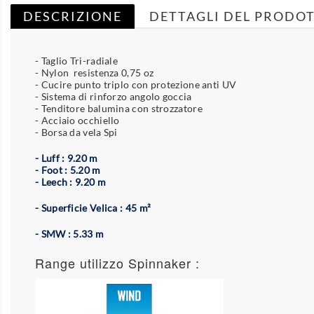
DESCRIZIONE
DETTAGLI DEL PRODO
- Taglio Tri-radiale
- Nylon resistenza 0,75 oz
- Cucire punto triplo con protezione anti UV
- Sistema di rinforzo angolo goccia
- Tenditore balumina con strozzatore
- Acciaio occhiello
- Borsa da vela Spi
- Luff : 9.20 m
- Foot : 5.20 m
- Leech : 9.20 m
- Superficie Velica : 45 m²
- SMW : 5.33 m
Range utilizzo Spinnaker :