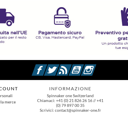
Facebook
Twitter
Rss
YouTube
Instagram
CCOUNT
INFORMAZIONE
rsonali
Spinnaker one Switzerland
Chiamaci:
+41 (0) 21 826 26 16 // +41
lla merce
(0) 79 897 00 35
Scrivici:
contact@spinnaker-one.fr