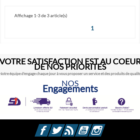
Affichage 1-3 de 3 article(s)
1
VOTRE SATISFACTION EST AU COEU
DE NOS PRIORITES
Notre équipe d'engage chaque jour à vous proposer un service et des produits de qualit
NOS
Engagements
Facebook
Twitter
Rss
YouTube
Instagram