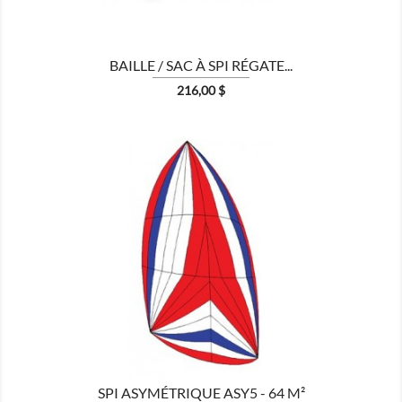
BAILLE / SAC À SPI RÉGATE...
Prix
216,00 $

MONTRER
SPI ASYMÉTRIQUE ASY5 - 64 M²