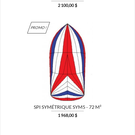
Prix
2 100,00 $
PROMO !

MONTRER
SPI SYMÉTRIQUE SYM5 - 72 M²
Prix
1 968,00 $