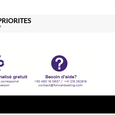
PRIORITES
é