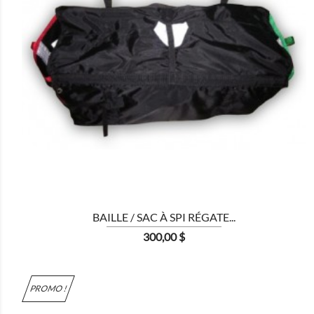

BAILLE / SAC À SPI RÉGATE...
Prix
300,00 $
PROMO !