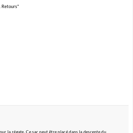
 & Retours"
our la régate. Ce sac peut être placé dans la descente du