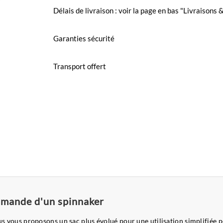
Délais de livraison : voir la page en bas "Livraisons
Garanties sécurité
Transport offert
mmande d'un spinnaker
ous vous proposons un sac plus évolué pour une utilisation simplifiée p