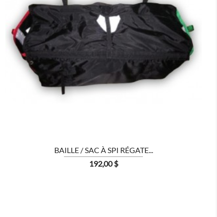

BAILLE / SAC À SPI RÉGATE...
Prix
192,00 $