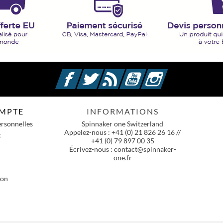
Facebook
Twitter
Rss
YouTube
Instagram
MPTE
INFORMATIONS
ersonnelles
Spinnaker one Switzerland
Appelez-nous :
+41 (0) 21 826 26 16 //
t
+41 (0) 79 897 00 35
Écrivez-nous :
contact@spinnaker-
one.fr
ion