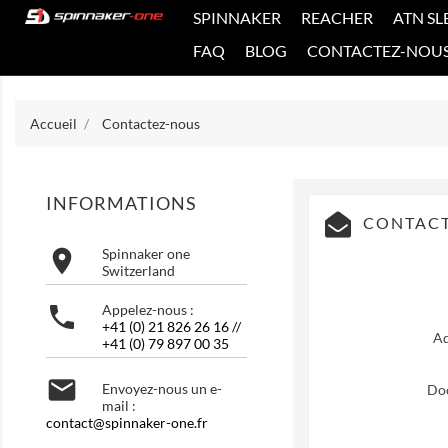
SPINNAKER
REACHER
ATN SL
FAQ
BLOG
CONTACTEZ-NOU
Accueil
Contactez-nous
INFORMATIONS
CONTAC

Spinnaker one
Switzerland

Appelez-nous :
+41 (0) 21 826 26 16 //
Ad
+41 (0) 79 897 00 35

Envoyez-nous un e-
Do
mail :
contact@spinnaker-one.fr