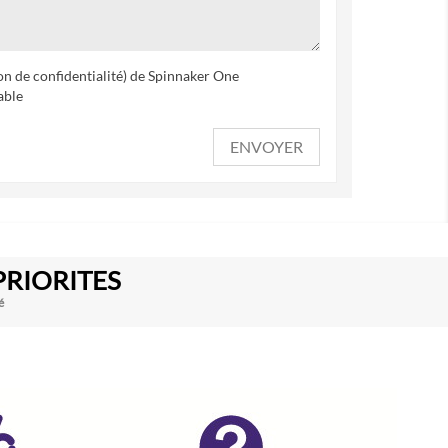
ion de confidentialité) de Spinnaker One
able
PRIORITES
é