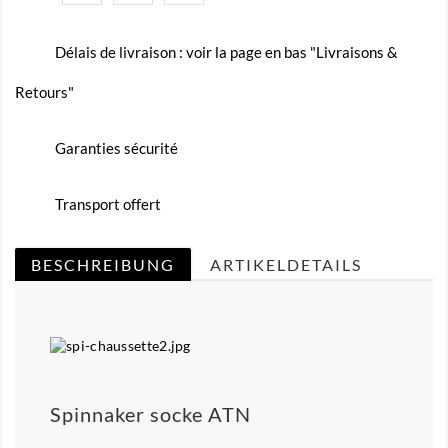
Délais de livraison : voir la page en bas "Livraisons &
Retours"
Garanties sécurité
Transport offert
BESCHREIBUNG
ARTIKELDETAILS
Spinnaker socke ATN