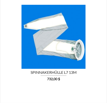

SPINNAKERHÜLLE L7 13M
Preis
732,00 $