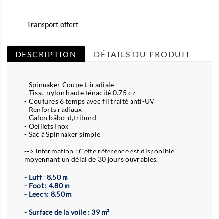
Transport offert
DESCRIPTION
DÉTAILS DU PRODUIT
- Spinnaker Coupe triradiale
- Tissu nylon haute ténacité 0.75 oz
- Coutures 6 temps avec fil traité anti-UV
- Renforts radiaux
- Galon bâbord,tribord
- Oeillets Inox
- Sac à Spinnaker simple
--> Information : Cette référence est disponible
moyennant un délai de 30 jours ouvrables.
- Luff : 8.50 m
- Foot : 4.80 m
- Leech: 8.50 m
- Surface de la voile : 39 m²