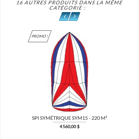
16 AUTRES PRODUITS DANS LA MÊME
CATÉGORIE :
PROMO !

SPI SYMÉTRIQUE SYM15 - 220 M²
Prix
4 560,00 $