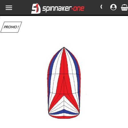

PROMO !