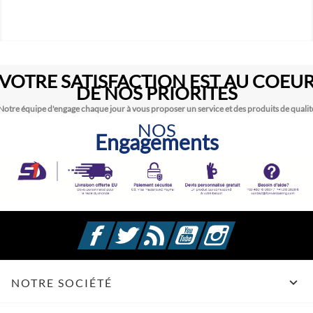
VOTRE SATISFACTION EST AU COEU
DE NOS PRIORITES
Notre équipe d'engage chaque jour à vous proposer un service et des produits de qualit
NOS
Engagements
Facebook
Twitter
Rss
YouTube
Instagram

NOTRE SOCIÉTÉ