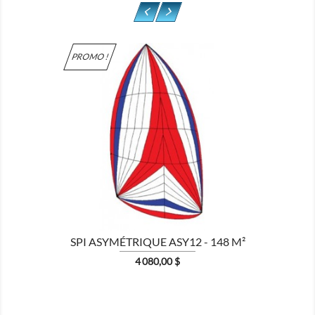
PROMO !

SPI ASYMÉTRIQUE ASY12 - 148 M²
Prix
4 080,00 $