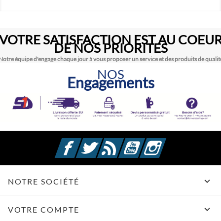
VOTRE SATISFACTION EST AU COEU
DE NOS PRIORITES
Notre équipe d'engage chaque jour à vous proposer un service et des produits de qualit
NOS
Engagements
Facebook
Twitter
Rss
YouTube
Instagram

NOTRE SOCIÉTÉ

VOTRE COMPTE