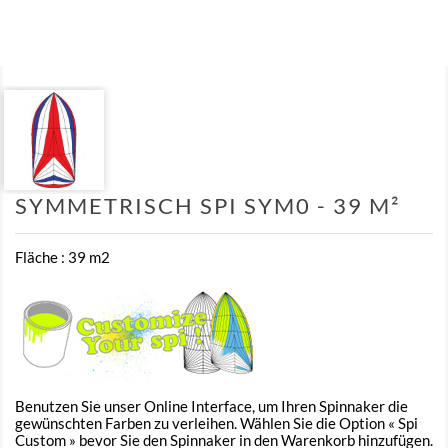
SYMMETRISCH SPI SYM0 - 39 M²
Fläche : 39 m2
Benutzen Sie unser Online Interface, um Ihren Spinnaker die
gewünschten Farben zu verleihen. Wählen Sie die Option « Spi
Custom » bevor Sie den Spinnaker in den Warenkorb hinzufügen.