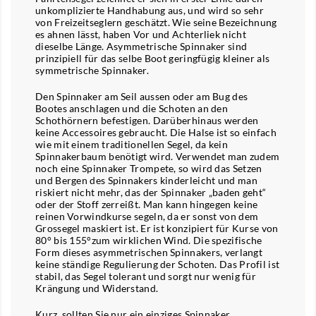
unkomplizierte Handhabung aus, und wird so sehr
von Freizeitseglern geschätzt. Wie seine Bezeichnung
es ahnen lässt, haben Vor und Achterliek nicht
dieselbe Länge. Asymmetrische Spinnaker sind
prinzipiell für das selbe Boot geringfügig kleiner als
symmetrische Spinnaker.
Den Spinnaker am Seil aussen oder am Bug des
Bootes anschlagen und die Schoten an den
Schothörnern befestigen. Darüberhinaus werden
keine Accessoires gebraucht. Die Halse ist so einfach
wie mit einem traditionellen Segel, da kein
Spinnakerbaum benötigt wird. Verwendet man zudem
noch eine Spinnaker Trompete, so wird das Setzen
und Bergen des Spinnakers kinderleicht und man
riskiert nicht mehr, das der Spinnaker „baden geht“
oder der Stoff zerreißt. Man kann hingegen keine
reinen Vorwindkurse segeln, da er sonst von dem
Grossegel maskiert ist. Er ist konzipiert für Kurse von
80° bis 155°zum wirklichen Wind. Die spezifische
Form dieses asymmetrischen Spinnakers, verlangt
keine ständige Regulierung der Schoten. Das Profil ist
stabil, das Segel tolerant und sorgt nur wenig für
Krängung und Widerstand.
Kurz, sollten Sie nur ein einziges Spinnaker