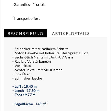
Garanties sécurité
Transport offert
BESCHREIBUNG
ARTIKELDETAILS
- Spinnaker mit triradialem Schnitt
- Nylon Gewebe mit hoher Reißfestigkeit 1.5 oz
- Sechs-Stich Nähte mit Anti-UV Garn
- Radiale Verstärkungen
- Vorliektau
- Achterliektau mit Alu Klampe
- Inox Ösen
- Spinnaker Tasche
- Luff : 18.40 m
- Leech : 17.30 m
- Foot : 9.77 m
- Segelfläche : 148 m²